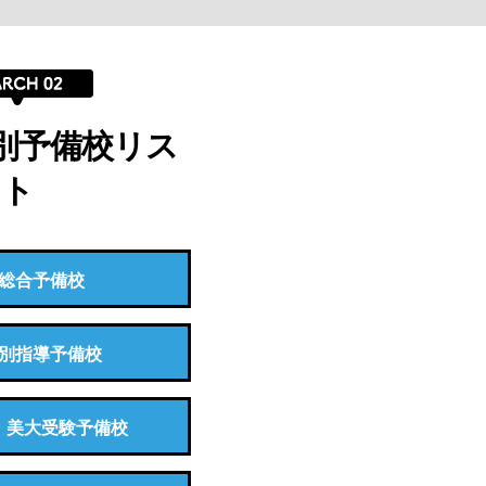
別予備校リス
ト
総合予備校
別指導予備校
・美大受験予備校