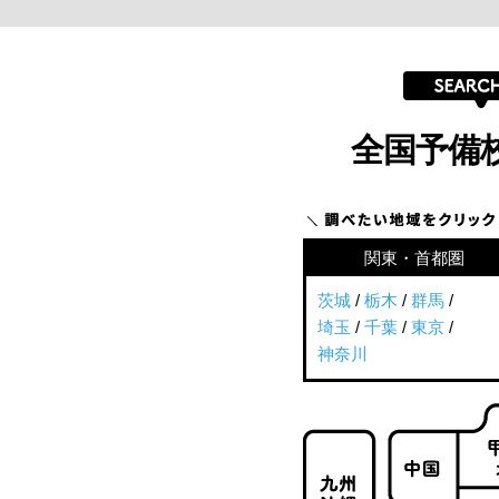
全国予備
関東・首都圏
茨城
/
栃木
/
群馬
/
埼玉
/
千葉
/
東京
/
神奈川