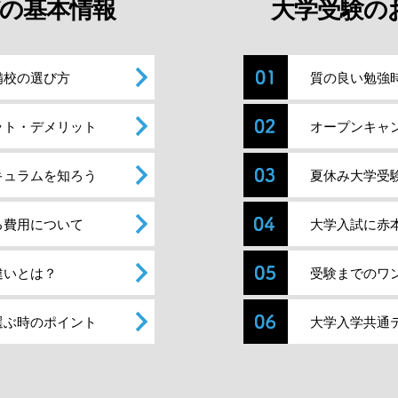
の基本情報
大学受験の
備校の選び方
質の良い勉強
ット・デメリット
オープンキャ
キュラムを知ろう
夏休み大学受
る費用について
大学入試に赤
違いとは？
受験までのワ
選ぶ時のポイント
大学入学共通