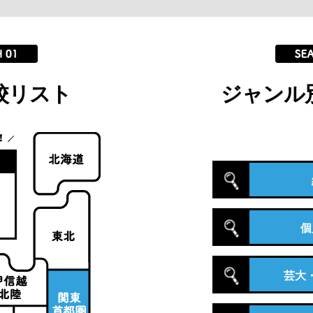
校リスト
ジャンル
個
芸大