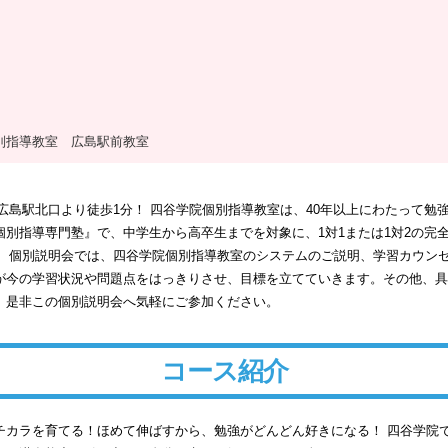
別指導教室 広島駅前教室
広島駅北口より徒歩1分！ 四谷学院個別指導教室は、40年以上にわたって勉
個別指導専門塾』で、中学生から高卒生までを対象に、1対1または1対2の完
中！ 個別説明会では、四谷学院個別指導教室のシステムのご説明、学習カウン
が今の学習状況や問題点をはっきりさせ、目標を立てていきます。その他、具
。是非この個別説明会へ気軽にご参加ください。
コース紹介
チカラを育てる！ほめて伸ばすから、勉強がどんどん好きになる！ 四谷学院