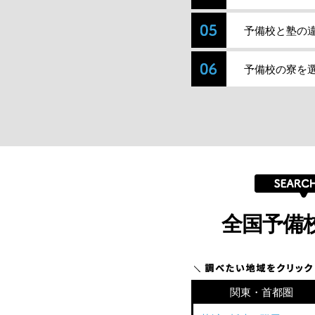
予備校と塾の
予備校の寮を
全国予備
関東・首都圏