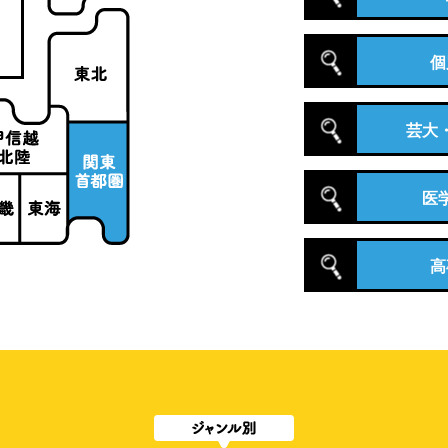
個
芸大
医
高