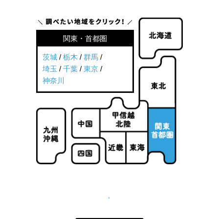
関東・首都圏
茨城
/
栃木
/
群馬
/
埼玉
/
千葉
/
東京
/
神奈川