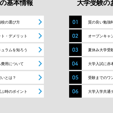
の基本情報
大学受験の
備校の選び方
質の良い勉強
ット・デメリット
オープンキャ
キュラムを知ろう
夏休み大学受
る費用について
大学入試に赤
違いとは？
受験までのワ
選ぶ時のポイント
大学入学共通