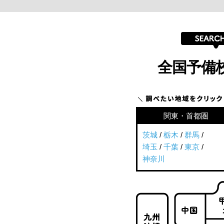
全国予備
関東・首都圏
茨城
/
栃木
/
群馬
/
埼玉
/
千葉
/
東京
/
神奈川