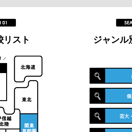
校リスト
ジャンル
個
芸大