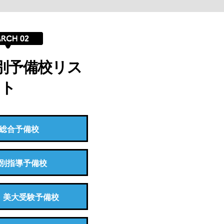
別予備校リス
ト
総合予備校
別指導予備校
・美大受験予備校