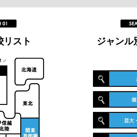
校リスト
ジャンル
個
芸大