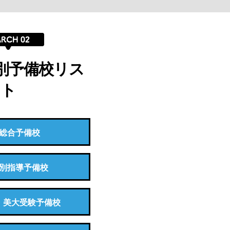
別予備校リス
ト
総合予備校
別指導予備校
・美大受験予備校