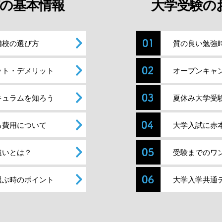
の基本情報
大学受験の
備校の選び方
質の良い勉強
ット・デメリット
オープンキャ
キュラムを知ろう
夏休み大学受
る費用について
大学入試に赤
違いとは？
受験までのワ
選ぶ時のポイント
大学入学共通