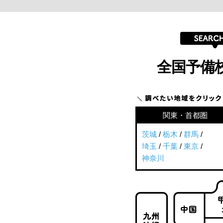
全国予備
関東・首都圏
茨城
/
栃木
/
群馬
/
埼玉
/
千葉
/
東京
/
神奈川