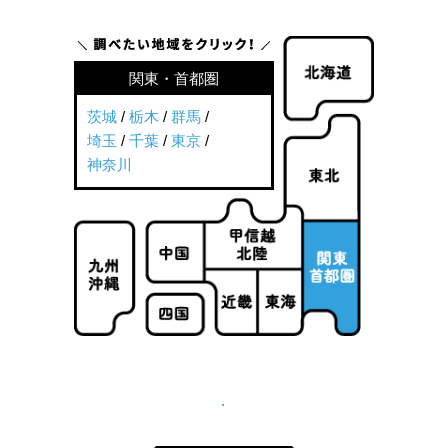
関東・首都圏
茨城
/
栃木
/
群馬
/
埼玉
/
千葉
/
東京
/
神奈川