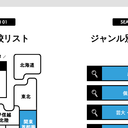
校リスト
ジャンル
個
芸大