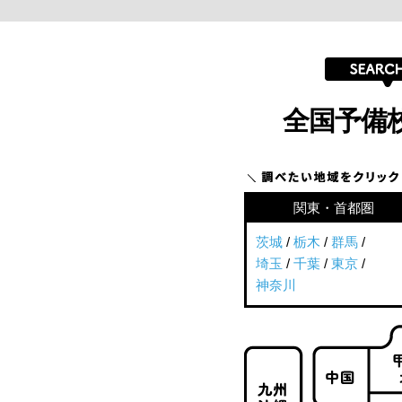
全国予備
関東・首都圏
茨城
/
栃木
/
群馬
/
埼玉
/
千葉
/
東京
/
神奈川