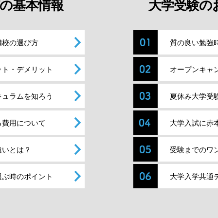
の基本情報
大学受験の
備校の選び方
質の良い勉強
ット・デメリット
オープンキャ
キュラムを知ろう
夏休み大学受
る費用について
大学入試に赤
違いとは？
受験までのワ
選ぶ時のポイント
大学入学共通