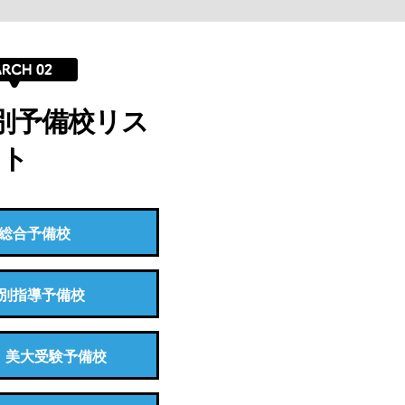
別予備校リス
ト
総合予備校
別指導予備校
・美大受験予備校