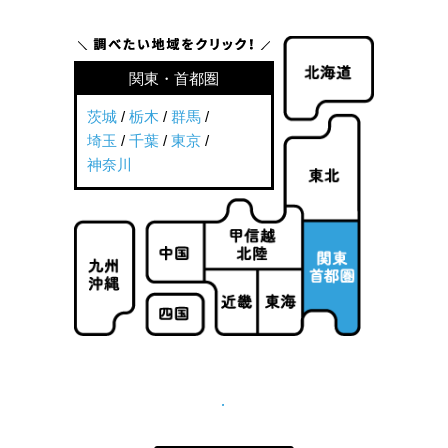
関東・首都圏
茨城
/
栃木
/
群馬
/
埼玉
/
千葉
/
東京
/
神奈川