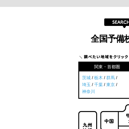
全国予備
関東・首都圏
茨城
/
栃木
/
群馬
/
埼玉
/
千葉
/
東京
/
神奈川