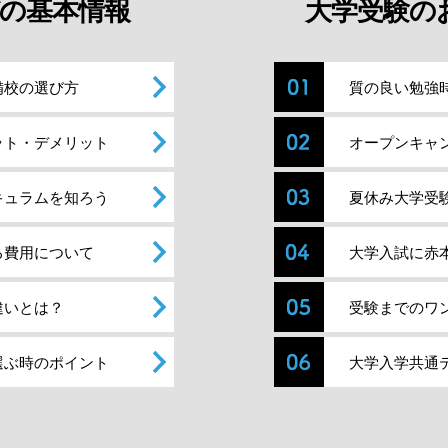
の基本情報
大学受験の
備校の選び方
質の良い勉強
ット・デメリット
オープンキャ
キュラムを知ろう
夏休み大学受
る費用について
大学入試に赤
違いとは？
受験までのワ
選ぶ時のポイント
大学入学共通