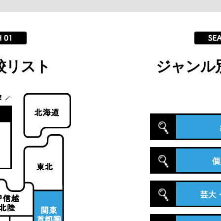
校リスト
ジャンル
個
芸大