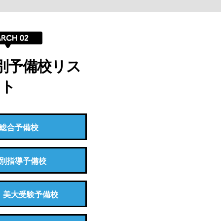
別予備校リス
ト
総合予備校
別指導予備校
・美大受験予備校