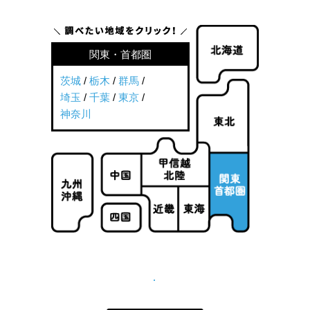
関東・首都圏
茨城
/
栃木
/
群馬
/
埼玉
/
千葉
/
東京
/
神奈川