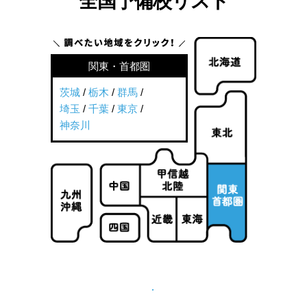
全国予備校リスト
関東・首都圏
茨城
/
栃木
/
群馬
/
埼玉
/
千葉
/
東京
/
神奈川