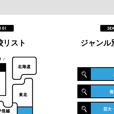
校リスト
ジャンル
個
芸大