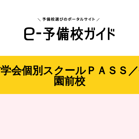
信学会個別スクールＰＡＳＳ／
園前校