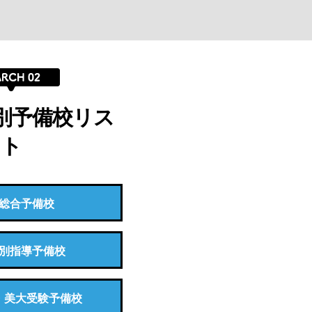
別予備校リス
ト
総合予備校
別指導予備校
・美大受験予備校