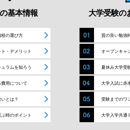
の基本情報
大学受験の
備校の選び方
質の良い勉強
ット・デメリット
オープンキャ
キュラムを知ろう
夏休み大学受
る費用について
大学入試に赤
違いとは？
受験までのワ
選ぶ時のポイント
大学入学共通