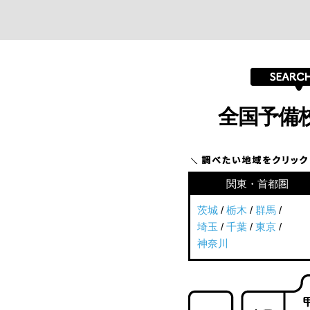
全国予備
関東・首都圏
茨城
/
栃木
/
群馬
/
埼玉
/
千葉
/
東京
/
神奈川