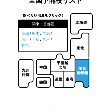
全国予備校リスト
関東・首都圏
茨城
/
栃木
/
群馬
/
埼玉
/
千葉
/
東京
/
神奈川