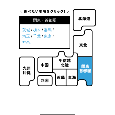
関東・首都圏
茨城
/
栃木
/
群馬
/
埼玉
/
千葉
/
東京
/
神奈川