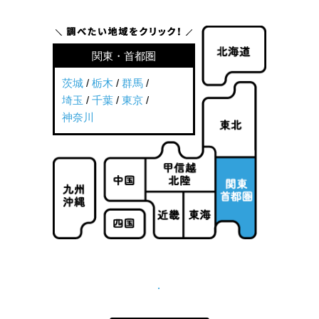
関東・首都圏
茨城
/
栃木
/
群馬
/
埼玉
/
千葉
/
東京
/
神奈川