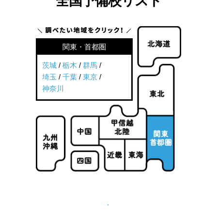
全国予備校リスト
関東・首都圏
茨城
/
栃木
/
群馬
/
埼玉
/
千葉
/
東京
/
神奈川