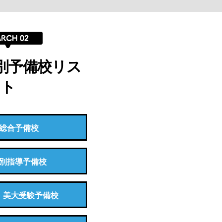
別予備校リス
ト
総合予備校
別指導予備校
・美大受験予備校