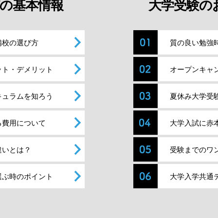
の基本情報
大学受験の
備校の選び方
質の良い勉強
ット・デメリット
オープンキャ
キュラムを知ろう
夏休み大学受
る費用について
大学入試に赤
違いとは？
受験までのワ
選ぶ時のポイント
大学入学共通