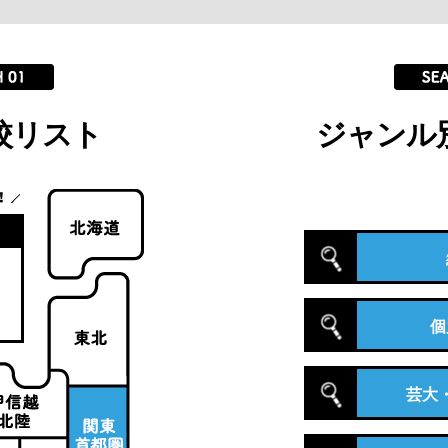
校リスト
ジャンル
個
芸大