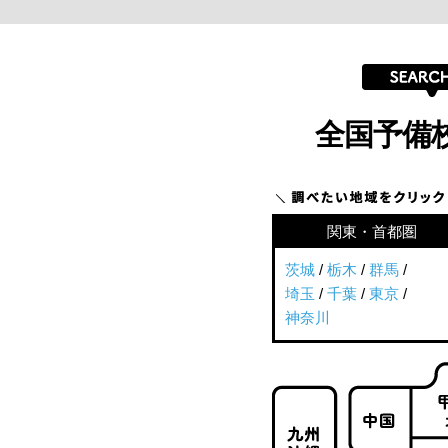
全国予備
関東・首都圏
茨城
/
栃木
/
群馬
/
埼玉
/
千葉
/
東京
/
神奈川