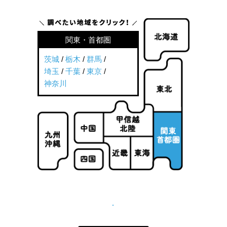
関東・首都圏
茨城
/
栃木
/
群馬
/
埼玉
/
千葉
/
東京
/
神奈川