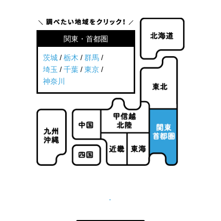
関東・首都圏
茨城
/
栃木
/
群馬
/
埼玉
/
千葉
/
東京
/
神奈川