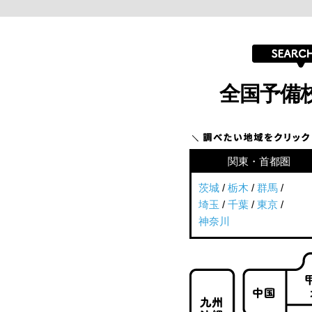
全国予備
関東・首都圏
茨城
/
栃木
/
群馬
/
埼玉
/
千葉
/
東京
/
神奈川