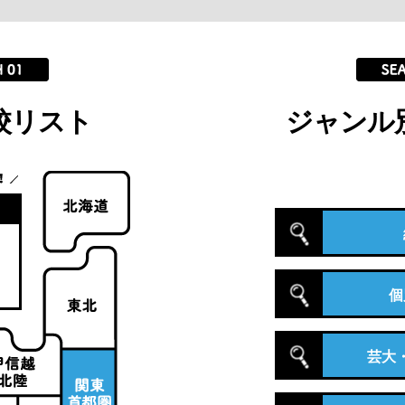
校リスト
ジャンル
個
芸大