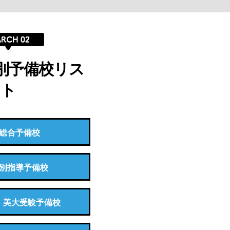
別予備校リス
ト
総合予備校
別指導予備校
・美大受験予備校