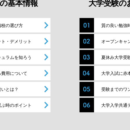
の基本情報
大学受験の
備校の選び方
質の良い勉強
ット・デメリット
オープンキャ
キュラムを知ろう
夏休み大学受
る費用について
大学入試に赤
違いとは？
受験までのワ
選ぶ時のポイント
大学入学共通