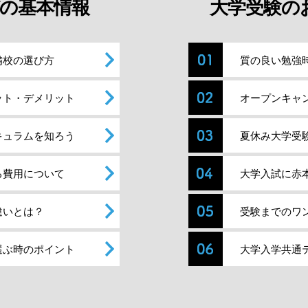
の基本情報
大学受験の
備校の選び方
質の良い勉強
ット・デメリット
オープンキャ
キュラムを知ろう
夏休み大学受
る費用について
大学入試に赤
違いとは？
受験までのワ
選ぶ時のポイント
大学入学共通