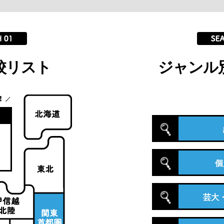
校リスト
ジャンル
個
芸大