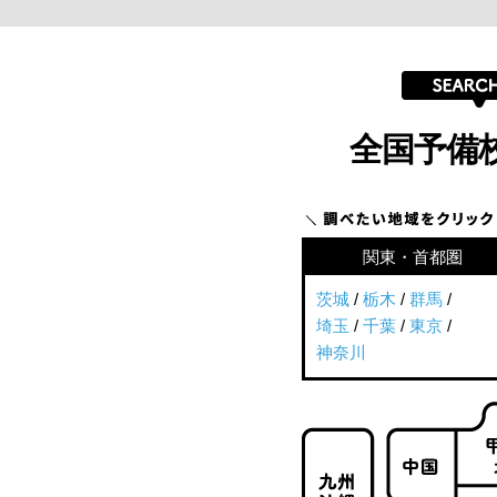
全国予備
関東・首都圏
茨城
/
栃木
/
群馬
/
埼玉
/
千葉
/
東京
/
神奈川