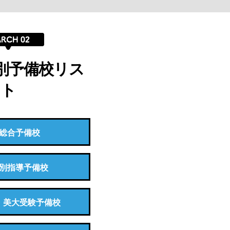
別予備校リス
ト
総合予備校
別指導予備校
・美大受験予備校