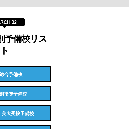
別予備校リス
ト
総合予備校
別指導予備校
・美大受験予備校