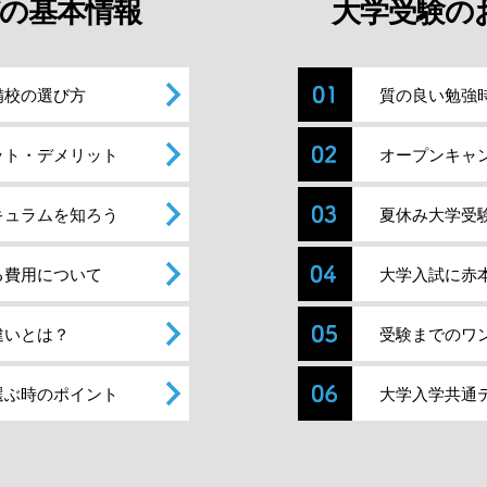
の基本情報
大学受験の
備校の選び方
質の良い勉強
ット・デメリット
オープンキャ
キュラムを知ろう
夏休み大学受
る費用について
大学入試に赤
違いとは？
受験までのワ
選ぶ時のポイント
大学入学共通