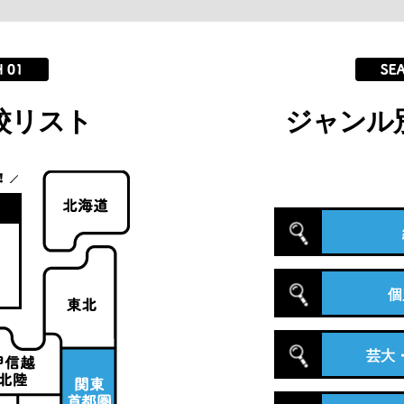
校リスト
ジャンル
個
芸大