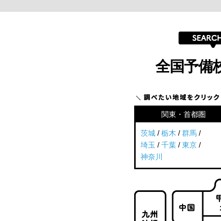
全国予備
関東・首都圏
茨城
/
栃木
/
群馬
/
埼玉
/
千葉
/
東京
/
神奈川