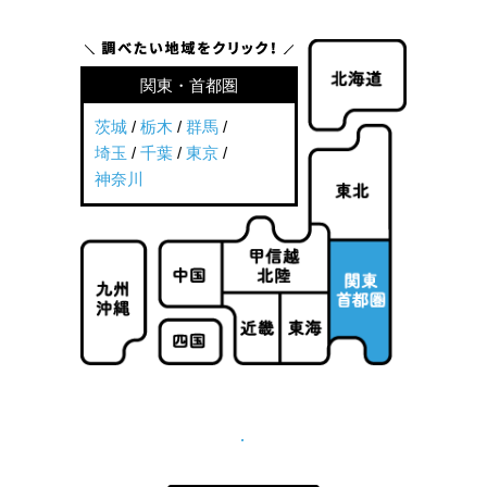
関東・首都圏
茨城
/
栃木
/
群馬
/
埼玉
/
千葉
/
東京
/
神奈川