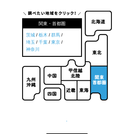
関東・首都圏
茨城
/
栃木
/
群馬
/
埼玉
/
千葉
/
東京
/
神奈川