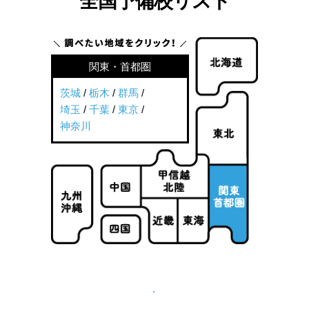
全国予備校リスト
関東・首都圏
茨城
/
栃木
/
群馬
/
埼玉
/
千葉
/
東京
/
神奈川