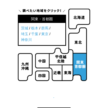
関東・首都圏
茨城
/
栃木
/
群馬
/
埼玉
/
千葉
/
東京
/
神奈川